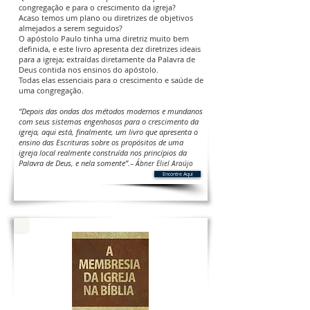
congregação e para o crescimento da igreja?
Acaso temos um plano ou diretrizes de objetivos
almejados a serem seguidos?
O apóstolo Paulo tinha uma diretriz muito bem
definida, e este livro apresenta dez diretrizes ideais
para a igreja; extraídas diretamente da Palavra de
Deus contida nos ensinos do apóstolo.
Todas elas essenciais para o crescimento e saúde de
uma congregação.
“Depois das ondas dos métodos modernos e mundanos
com seus sistemas engenhosos para o
crescimento da
igreja, aqui está, finalmente, um livro que apresenta o
ensino das Escrituras sobre os
propósitos de uma
igreja local realmente construída nos princípios da
Palavra de Deus, e nela somente”.
–
Ábner Eliel Araújo
Encontre Aqui