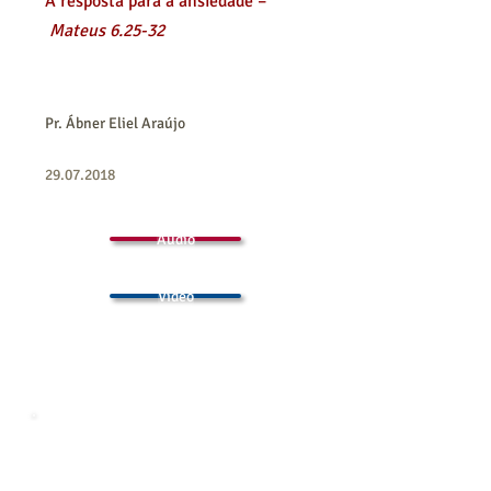
A resposta para a ansiedade –
Mateus 6.25-32
Pr. Ábner Eliel Araújo
29.07.2018
Áudio
Vídeo
O Evangelho da Prosperidade - o
Arauto de Mamom –
Mateus 6.24